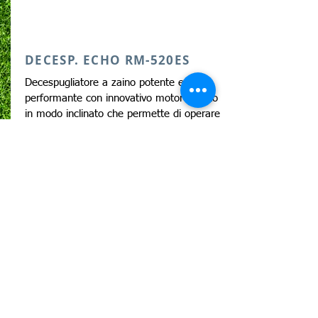
DECESP. ECHO RM-520ES
Decespugliatore a zaino potente e
performante con innovativo motore posto
in modo inclinato che permette di operare
in modo estremamente comfortevole e
garantisce ottima manovrabilità anche alle
persone mancine.
51.7 cm³ - 3.0 kw - 12 kg
€ 840,00
In offerta a:
scheda tecnica