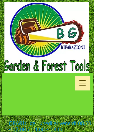
ORARI: dal lunedì al venerdì
08.00
- 12.00
/
14.00 - 18.00