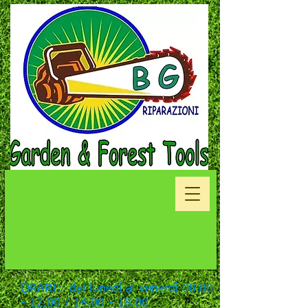
ORARI: dal lunedì al venerdì
08.00
- 12.00
/
14.00 - 18.00