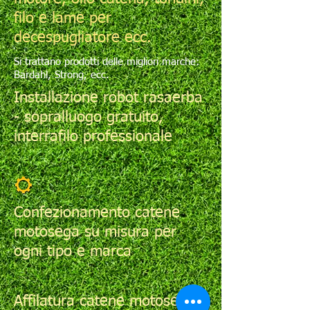
filo e lame per
decespugliatore ecc.
Si trattano prodotti delle migliori marche:
Bardahl, Strong, ecc.
Installazione robot rasaerba
- sopralluogo gratuito,
interrafilo professionale
Confezionamento catene
motosega su misura per
ogni tipo e marca
Affilatura catene motosega,