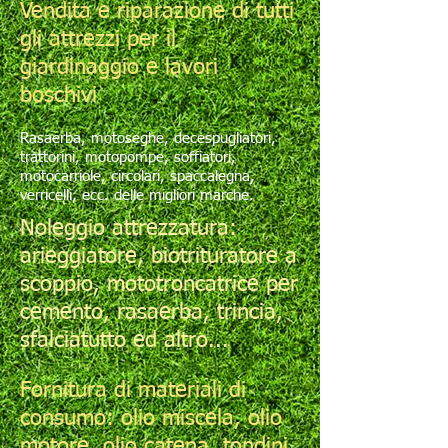
Vendita e riparazione di tutti
gli attrezzi per il
giardinaggio e lavori
boschivi
Rasaerba, motoseghe, decespugliatori,
trattorini, motopompe, soffiatori,
motocarriole, circolari, spaccalegna,
verricelli, ecc. delle migliori marche.
Noleggio attrezzatura:
arieggiatore, biotrituratore a
scoppio, mototroncatrice per
cemento, rasaerba, trincia,
sfalciatutto ed altro...
Fornitura di materiali di
consumo: olio miscela, olio
motore, olio catena, tondini,