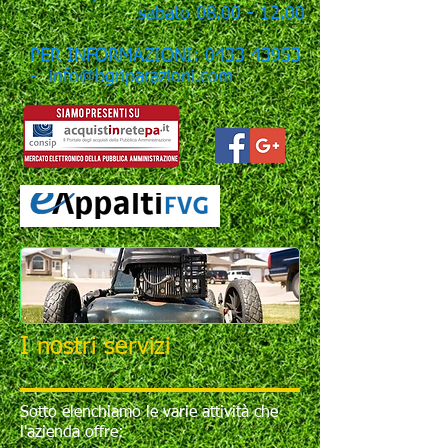
sabato
08.00 - 12.00
PER INFORMAZIONI: 0433 43953
- info@bgriparazioni.com
I nostri servizi
Sotto elenchiamo le varie attività che
l'azienda offre: