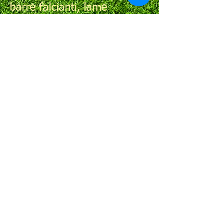
barre falcianti, lame
rasaerba con bilanciatura e
dischi widia per tagliatronchi
e lame per segatrici a nastro
Piccoli lavori di torneria
Riparazione elettroutensili:
trapani, smerigliatrici,
compressori, ecc.
Manutenzione programmata
per l'attrezzatura in uso a
enti pubblici, squadre
protezione civile, ditte
manutenzione del verde e
utilizzazioni boschive